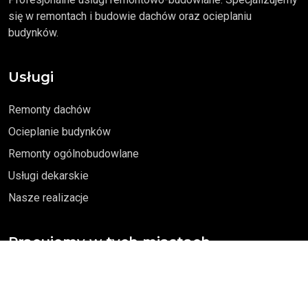
się w remontach i budowie dachów oraz ocieplaniu
budynków.
Usługi
Remonty dachów
Ocieplanie budynków
Remonty ogólnobudowlane
Usługi dekarskie
Nasze realizacje
Pracujemy w tych miastach
Mieroszów, Wałbrzych, Boguszow-Gorce,
Kamienna Góra, Jedlina Zdrój,
Głuszyca, Świebodzice, Świdnica