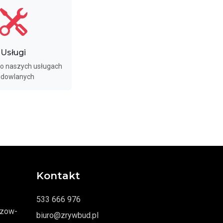
Usługi
 o naszych usługach
dowlanych
Kontakt
533 666 976
szow-
biuro@zrywbud.pl