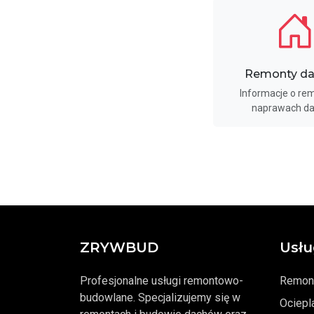
Remonty d
Informacje o rem
naprawach d
ZRYWBUD
Usłu
Profesjonalne usługi remontowo-
Remon
budowlane. Specjalizujemy się w
Ociepl