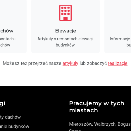
achów
Elewacje
ontach i
Artykuły o remontach elewacji
Informacje
achów
budynków
bu
Możesz też przejrzeć nasze
artykuły
lub zobaczyć
realizacje
.
gi
Pracujemy w tych
miastach
ty dachów
Mieroszów, Wałbrzych, Bogu
anie budynków