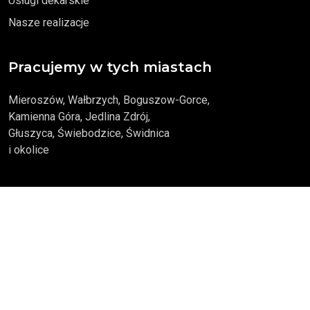
Usługi dekarskie
Nasze realizacje
Pracujemy w tych miastach
Mieroszów, Wałbrzych, Boguszow-Gorce,
Kamienna Góra, Jedlina Zdrój,
Głuszyca, Świebodzice, Świdnica
i okolice
Kontakt
533 666 976
biuro@zrywbud.pl
ul. Wiejska 13A, 58-350 Mieroszów
Pon-Pt: 8:00 - 18:00